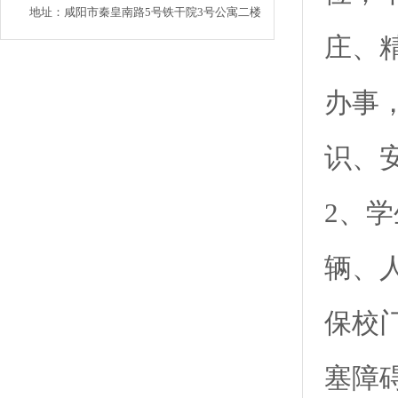
地址：咸阳市秦皇南路5号铁干院3号公寓二楼
庄、
办事
识、
2、
辆、
保校
塞障