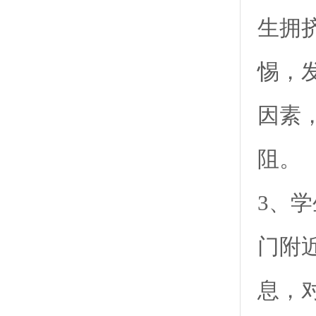
生拥
惕，
因素
阻。
3、
门附
息，